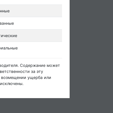
онные
ванные
тические
риальные
зводителя. Содержание может
ветственности за эту
о возмещении ущерба или
 исключены.