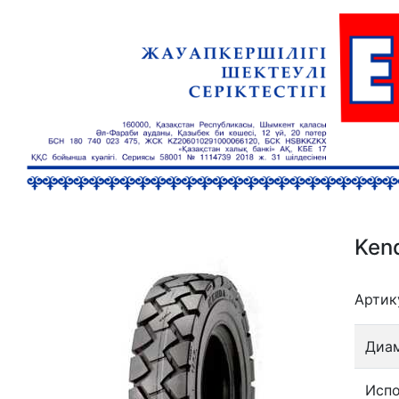
Ken
Артик
Диа
Испо