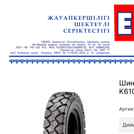
Шин
K610
Артик
Диа