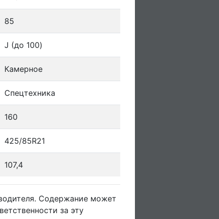
85
J (до 100)
Камерное
Спецтехника
160
425/85R21
107,4
зводителя. Содержание может
ветственности за эту