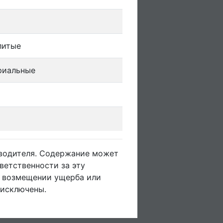
литые
риальные
зводителя. Содержание может
ветственности за эту
о возмещении ущерба или
 исключены.