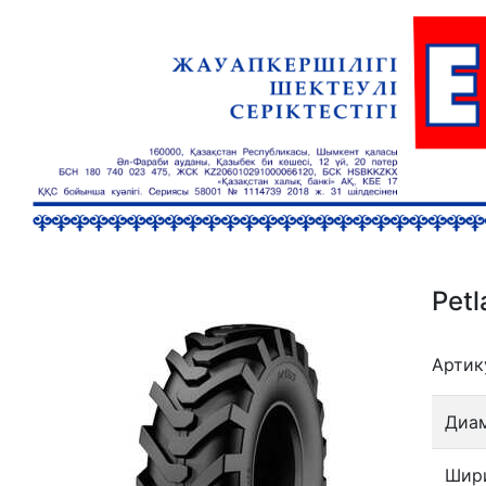
Petl
Артик
Диа
Шир