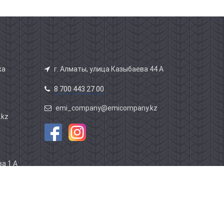
жа
г. Алматы, улица Казыбаева 44 А
8 700 443 27 00
emi_company@emicompany.kz
.kz
а 1 А
этаж