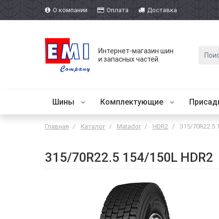
О компании
Оплата
Доставка
Интернет-магазин шин
и запасных частей
Шины
Комплектующие
Присад
Главная
Каталог
Matador
HDR2
315/70R22.5 
315/70R22.5 154/150L HDR2