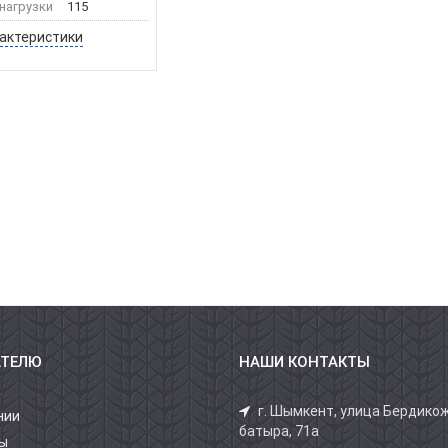
нагрузки
115
рактеристики
АТЕЛЮ
НАШИ КОНТАКТЫ
г. Шымкент, улица Бердико
нии
батыра, 71а
ы