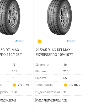
16C DELMAX
215/65 R16C DELMAX
PRO 110/108T
EXPRESSPRO 109/107T
16
Диаметр
16
205
Ширина
215
75
Высота
65
Летние
Летние
ь
Сезонность
грузки
190
Индекс нагрузки
110
теристики
Все характеристики