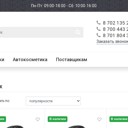
Пн-Пт: 09:00-18:00 - Сб: 10:00-16:00
8 702 135 
8 700 443 
8 701 804 
Заказать звоно
ки
Автокосметика
Поставщикам
x
ть по:
чии
В наличии
В наличии