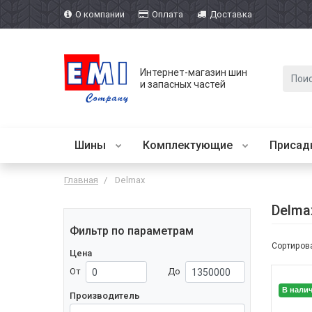
О компании
Оплата
Доставка
Интернет-магазин шин
и запасных частей
Шины
Комплектующие
Присад
Главная
Delmax
Delma
Фильтр по параметрам
Сортирова
Цена
От
До
В нали
Производитель