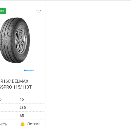
чии
 R16C DELMAX
SSPRO 115/113T
р
16
235
65
Летние
ость