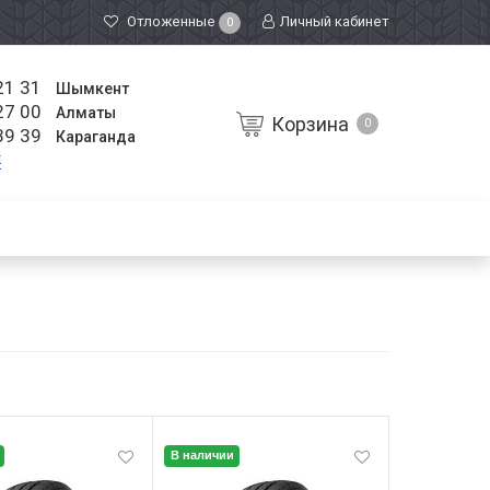
Отложенные
Личный кабинет
0
21 31
Шымкент
27 00
Алматы
Корзина
0
39 39
Караганда
к
В наличии