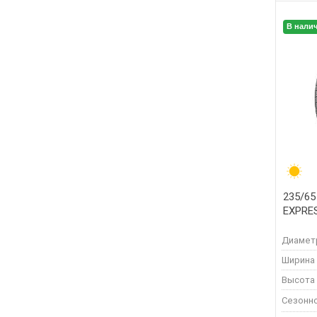
В нали
235/65
EXPRE
Диамет
Ширина
Высота
Сезонн