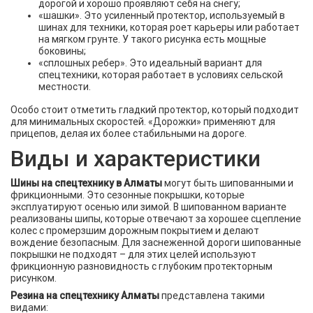
дорогой и хорошо проявляют себя на снегу;
«шашки». Это усиленный протектор, используемый в
шинах для техники, которая роет карьеры или работает
на мягком грунте. У такого рисунка есть мощные
боковины;
«сплошных ребер». Это идеальный вариант для
спецтехники, которая работает в условиях сельской
местности.
Особо стоит отметить гладкий протектор, который подходит
для минимальных скоростей. «Дорожки» применяют для
прицепов, делая их более стабильными на дороге.
Виды и характеристики
Шины на спецтехнику в Алматы
могут быть шипованными и
фрикционными. Это сезонные покрышки, которые
эксплуатируют осенью или зимой. В шипованном варианте
реализованы шипы, которые отвечают за хорошее сцепление
колес с промерзшим дорожным покрытием и делают
вождение безопасным. Для заснеженной дороги шипованные
покрышки не подходят – для этих целей используют
фрикционную разновидность с глубоким протекторным
рисунком.
Резина на спецтехнику Алматы
представлена такими
видами: