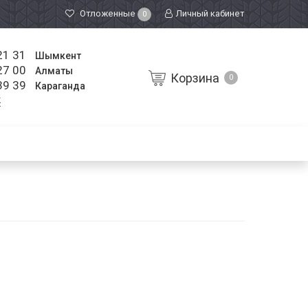
Отложенные
Личный кабинет
0
21 31
Шымкент
27 00
Алматы
Корзина
0
39 39
Караганда
к