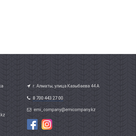
жа
г. Алматы, улица Казыбаева 44 А
8 700 443 27 00
emi_company@emicompany.kz
.kz