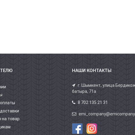
АТЕЛЮ
НАШИ КОНТАКТЫ
г. Шымкент, улица Бердико
нии
батыра, 71а
ы
8 702 135 21 31
 оплаты
 доставки
emi_company@emicompany
 на товар
щикам