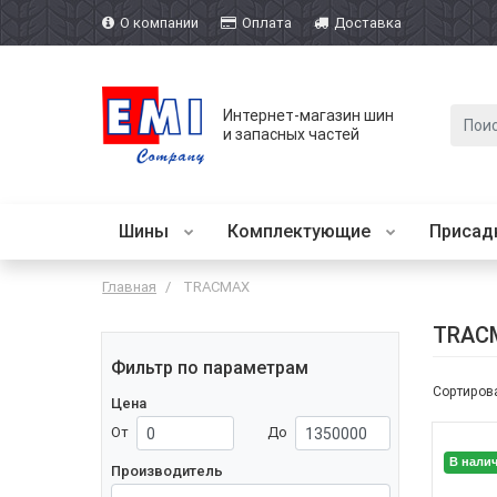
О компании
Оплата
Доставка
Интернет-магазин шин
и запасных частей
Шины
Комплектующие
Присад
Главная
TRACMAX
TRAC
Фильтр по параметрам
Сортирова
Цена
От
До
В нали
Производитель