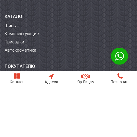
КАТАЛОГ
Шины
Комплектующие
Присадки
Автокосметика
ПОКУПАТЕЛЮ
О компании
Каталог
Адреса
Юр.Лицам
Позвонить
Контакты
Условия оплаты
Условия доставки
Гарантия на товар
Поставщикам
Статьи