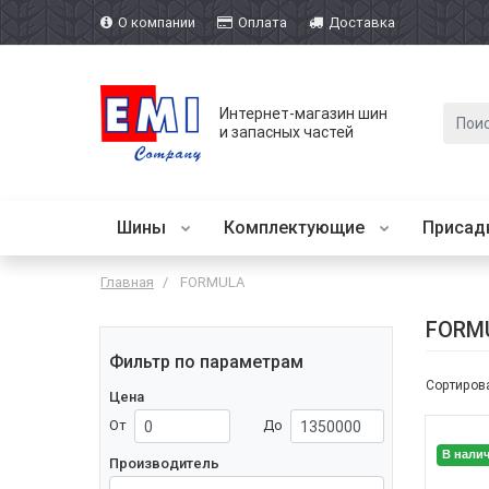
О компании
Оплата
Доставка
Интернет-магазин шин
и запасных частей
Шины
Комплектующие
Присад
Главная
FORMULA
FORM
Фильтр по параметрам
Сортирова
Цена
От
До
В нали
Производитель