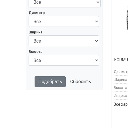
Диаметр
Ширина
Высота
FORMUL
Диамет
Ширина
Подобрать
Сбросить
Высота
Индекс 
Все ха