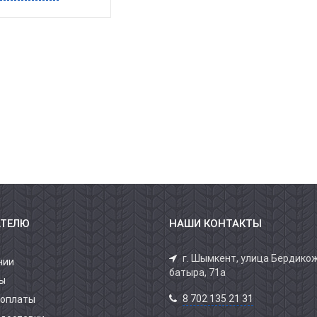
АТЕЛЮ
НАШИ КОНТАКТЫ
г. Шымкент, улица Бердико
нии
батыра, 71а
ы
8 702 135 21 31
 оплаты