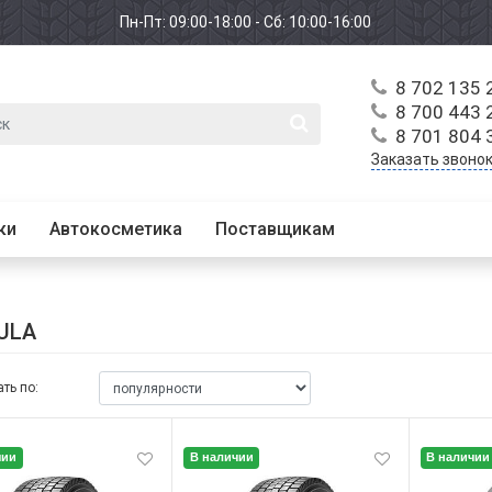
Пн-Пт: 09:00-18:00 - Сб: 10:00-16:00
8 702 135 
8 700 443 
8 701 804 
Заказать звоно
ки
Автокосметика
Поставщикам
ULA
ть по:
чии
В наличии
В наличии