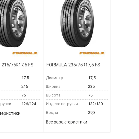
215/75R17,5 FS
FORMULA 235/75R17,5 FS
17,5
Диаметр
17,5
215
Ширина
235
75
Высота
75
грузки
126/124
Индекс нагрузки
132/130
Вес, кг
29,3
теристики
Все характеристики