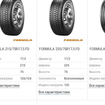
A 215/75R17,5 FD
FORMULA 235/75R17,5 FD
FORMULA 
р
17,5
Диаметр
17,5
Диаметр
215
Ширина
235
Ширина
75
Высота
75
Высота
нагрузки
126/124
Сезонность
Всесезонные
Индекс на
Индекс нагрузки
132
рактеристики
Все харак
Все характеристики