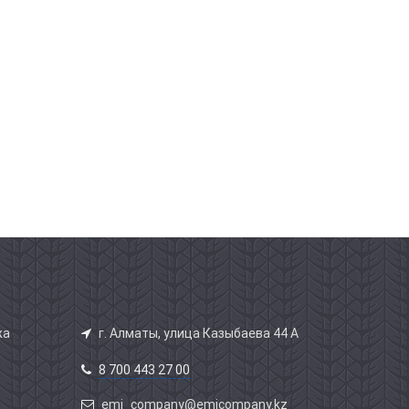
жа
г. Алматы, улица Казыбаева 44 А
8 700 443 27 00
emi_company@emicompany.kz