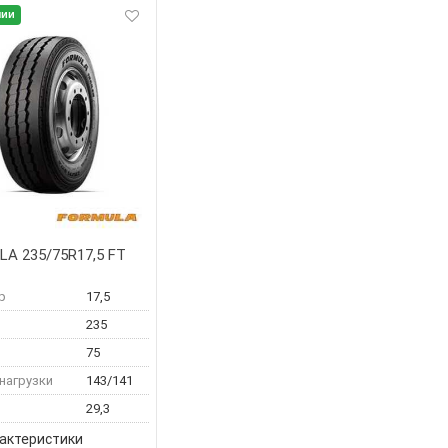
чии
A 235/75R17,5 FT
р
17,5
235
75
нагрузки
143/141
29,3
рактеристики