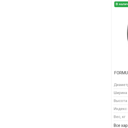
В нали
FORMUL
Диамет
Ширина
Высота
Индекс 
Вес, кг
Все ха