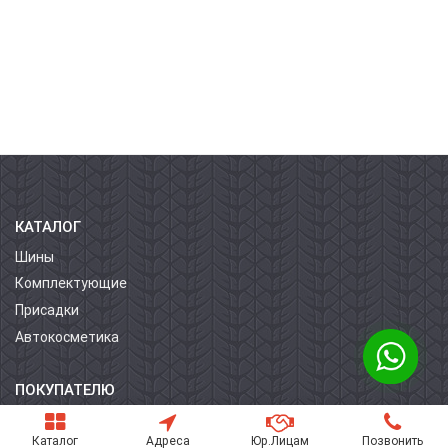
КАТАЛОГ
Шины
Комплектующие
Присадки
Автокосметика
ПОКУПАТЕЛЮ
О компании
Каталог
Адреса
Юр.Лицам
Позвонить
Контакты