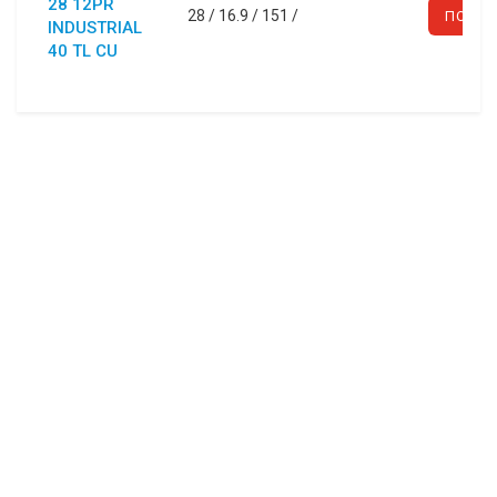
28 12PR
28
/
16.9
/
151
/
ПОДРО
INDUSTRIAL
40 TL CU