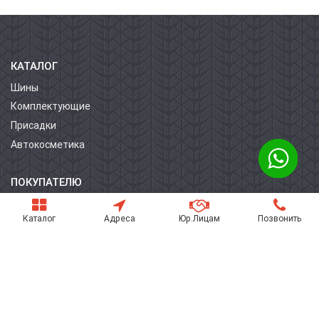
КАТАЛОГ
Шины
Комплектующие
Присадки
Автокосметика
ПОКУПАТЕЛЮ
О компании
Каталог
Адреса
Юр.Лицам
Позвонить
Контакты
Условия оплаты
Условия доставки
Гарантия на товар
Поставщикам
Статьи