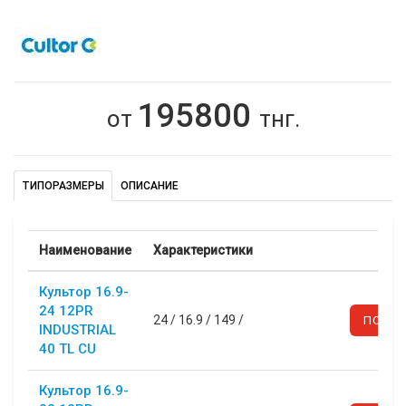
195800
от
тнг.
ТИПОРАЗМЕРЫ
ОПИСАНИЕ
Наименование
Характеристики
Культор 16.9-
24 12PR
24
/
16.9
/
149
/
ПОДРО
INDUSTRIAL
40 TL CU
Культор 16.9-