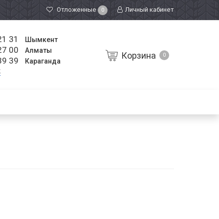
Отложенные
Личный кабинет
0
21 31
Шымкент
27 00
Алматы
Корзина
0
39 39
Караганда
к