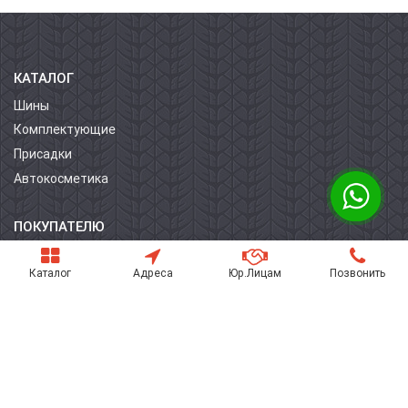
КАТАЛОГ
Шины
Комплектующие
Присадки
Автокосметика
ПОКУПАТЕЛЮ
О компании
Каталог
Адреса
Юр.Лицам
Позвонить
Контакты
Условия оплаты
Условия доставки
Гарантия на товар
Поставщикам
Статьи