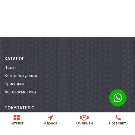
КАТАЛОГ
Шины
Комплектующие
Присадки
Автокосметика
ПОКУПАТЕЛЮ
О компании
Каталог
Адреса
Юр.Лицам
Позвонить
Контакты
Условия оплаты