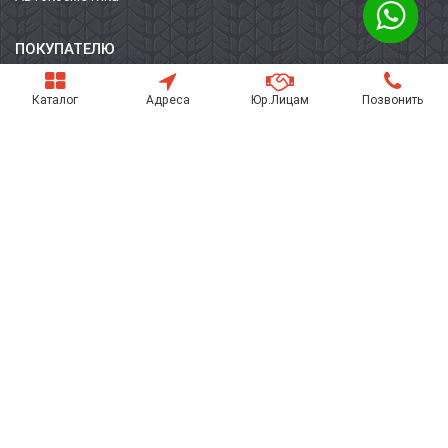
ПОКУПАТЕЛЮ
О компании
Каталог
Адреса
Юр.Лицам
Позвонить
Контакты
Условия оплаты
Условия доставки
Гарантия на товар
Поставщикам
Статьи
НАШИ КОНТАКТЫ
г. Шымкент, улица Бердикожа батыра, 71а
8 702 135 21 31
emi_company@emicompany.kz