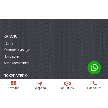
КАТАЛОГ
Шины
Комплектующие
Присадки
Автокосметика
ПОКУПАТЕЛЮ
О компании
Каталог
Адреса
Юр.Лицам
Позвонить
Контакты
Условия оплаты
Условия доставки