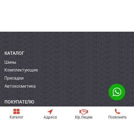
КАТАЛОГ
Шины
Комплектующие
Присадки
Автокосметика
ПОКУПАТЕЛЮ
О компании
Каталог
Адреса
Юр.Лицам
Позвонить
Контакты
Условия оплаты