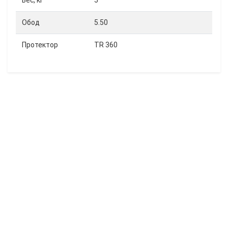
Вес, кг
5
Обод
5.50
Протектор
TR 360