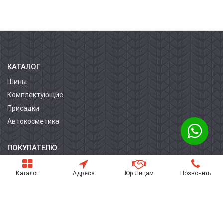
КАТАЛОГ
Шины
Комплектующие
Присадки
Автокосметика
ПОКУПАТЕЛЮ
О компании
Каталог
Адреса
Юр.Лицам
Позвонить
Контакты
Условия оплаты
Условия доставки
Гарантия на товар