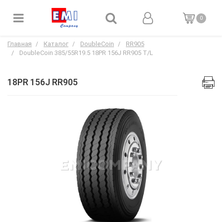
0
Главная
Каталог
DoubleCoin
RR905
DoubleCoin 385/55R19.5 18PR 156J RR905 T/L
18PR 156J RR905