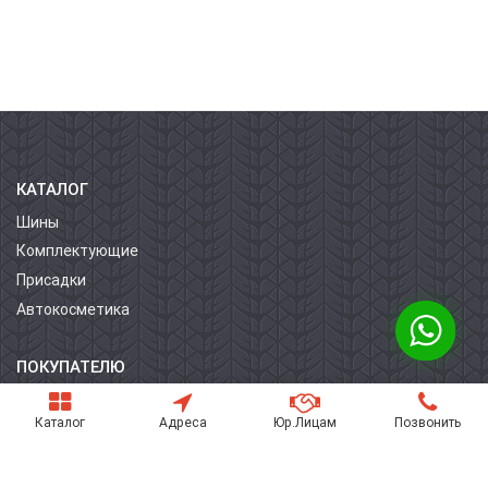
КАТАЛОГ
Шины
Комплектующие
Присадки
Автокосметика
ПОКУПАТЕЛЮ
О компании
Каталог
Адреса
Юр.Лицам
Позвонить
Контакты
Условия оплаты
Условия доставки