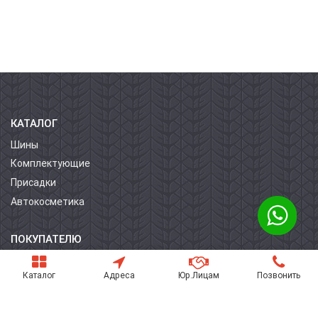
КАТАЛОГ
Шины
Комплектующие
Присадки
Автокосметика
ПОКУПАТЕЛЮ
О компании
Каталог
Адреса
Юр.Лицам
Позвонить
Контакты
Условия оплаты
Условия доставки