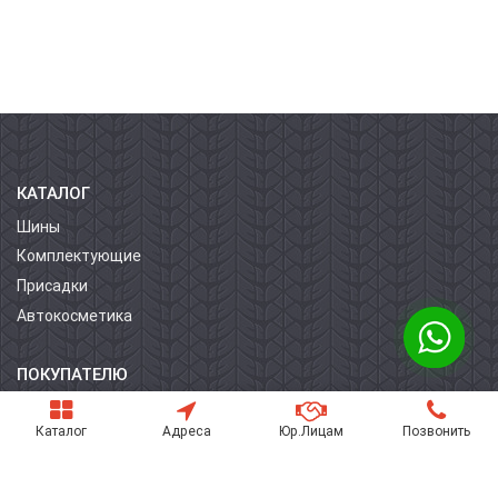
КАТАЛОГ
Шины
Комплектующие
Присадки
Автокосметика
ПОКУПАТЕЛЮ
О компании
Каталог
Адреса
Юр.Лицам
Позвонить
Контакты
Условия оплаты
Условия доставки