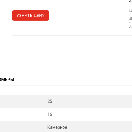
Х
Д
УЗНАТЬ ЦЕНУ
Ш
И
ЗМЕРЫ
25
16
Камерное