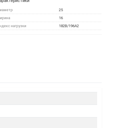
арактеристики
иаметр
25
ирина
16
ндекс нагрузки
182B/196A2