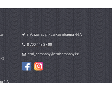
жа
г. Алматы, улица Казыбаева 44 А
8 700 443 27 00
emi_company@emicompany.kz
.kz
а 1 А
этаж