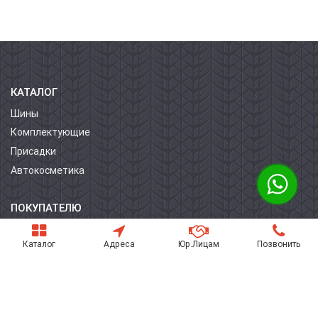
КАТАЛОГ
Шины
Комплектующие
Присадки
Автокосметика
ПОКУПАТЕЛЮ
О компании
Каталог
Адреса
Юр.Лицам
Позвонить
Контакты
Условия оплаты
Условия доставки
Гарантия на товар