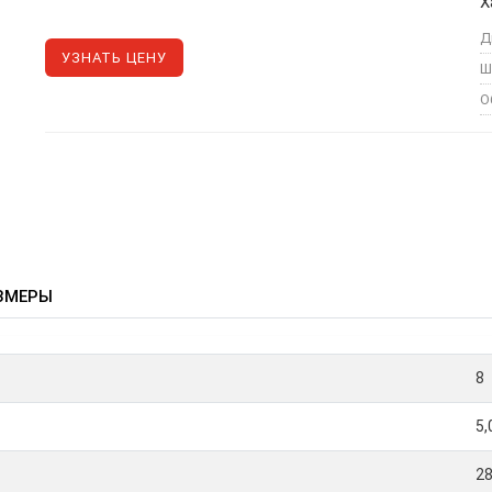
Х
Д
УЗНАТЬ ЦЕНУ
Ш
О
ЗМЕРЫ
8
5,
2