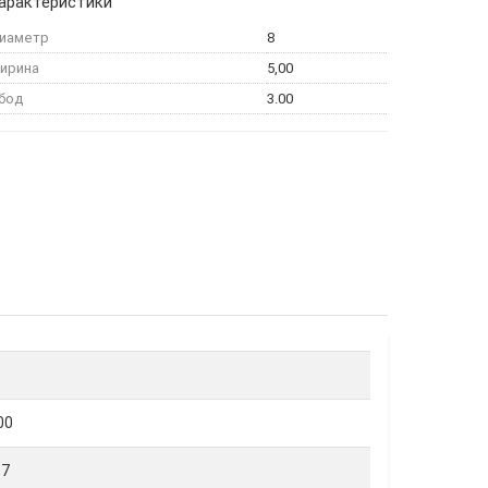
арактеристики
иаметр
8
ирина
5,00
бод
3.00
00
87