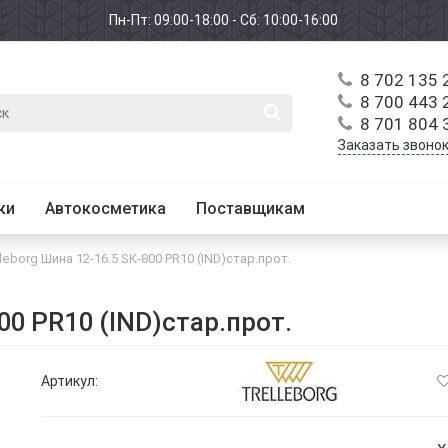
Пн-Пт: 09:00-18:00 - Сб: 10:00-16:00
8 702 135 
8 700 443 
8 701 804 
Заказать звоно
ки
Автокосметика
Поставщикам
leborg Шина 12-16.5 SK-800 PR10 (IND)стар.прот.
00 PR10 (IND)стар.прот.
Артикул: