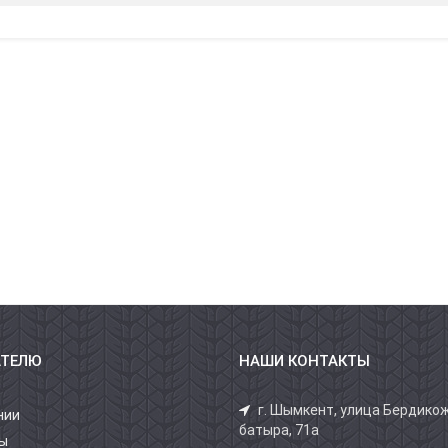
АТЕЛЮ
НАШИ КОНТАКТЫ
г. Шымкент, улица Бердико
нии
батыра, 71а
ы