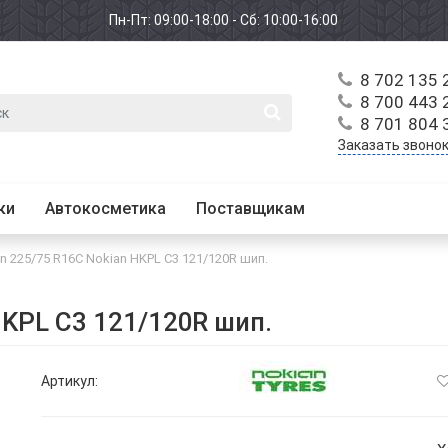
Пн-Пт: 09:00-18:00 - Сб: 10:00-16:00
8 702 135 
8 700 443 
8 701 804 
Заказать звоно
ки
Автокосметика
Поставщикам
n 225/75 R16C Nokian HKPL C3 121/120R шип.
HKPL C3 121/120R шип.
Артикул: