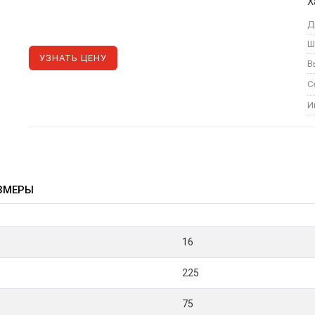
Х
Д
Ш
УЗНАТЬ ЦЕНУ
В
С
И
ЗМЕРЫ
16
225
75