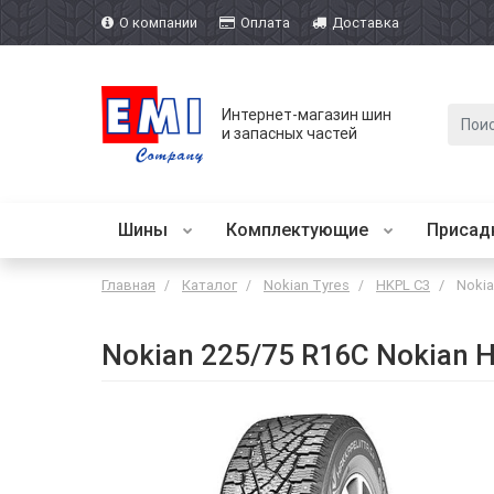
О компании
Оплата
Доставка
Интернет-магазин шин
и запасных частей
Шины
Комплектующие
Присад
Главная
Каталог
Nokian Tyres
HKPL C3
Nokia
Nokian 225/75 R16C Nokian 