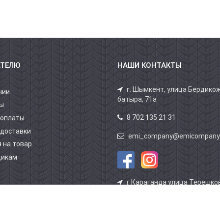
АТЕЛЮ
НАШИ КОНТАКТЫ
г. Шымкент, улица Бердико
нии
батыра, 71а
ы
8 702 135 21 31
 оплаты
 доставки
emi_company@emicompany
 на товар
щикам
г Караганда улица Терешков
здание АВТОСПЕЦТЕХНИКИ 1 
бутик 5
8 701 804 39 39