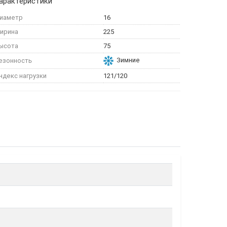
арактеристики
иаметр
16
ирина
225
ысота
75
Зимние
езонность
ндекс нагрузки
121/120