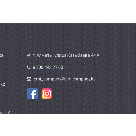
жа
г. Алматы, улица Казыбаева 44 А
8 700 443 27 00
emi_company@emicompany.kz
.kz
а 1 А
этаж