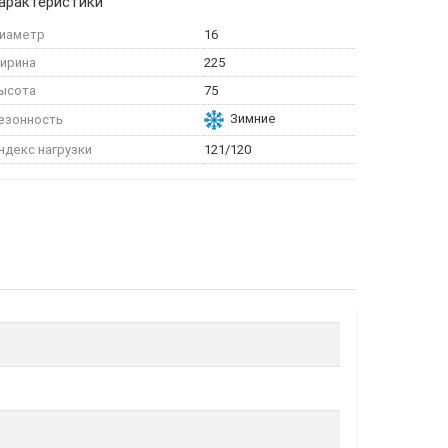
арактеристики
иаметр
16
ирина
225
ысота
75
Зимние
езонность
ндекс нагрузки
121/120