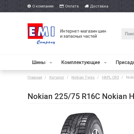
О компании
Оплата
Доставка
Интернет-магазин шин
и запасных частей
Шины
Комплектующие
Присад
Главная
Каталог
Nokian Tyres
HKPL CR3
Noki
Nokian 225/75 R16C Nokian 