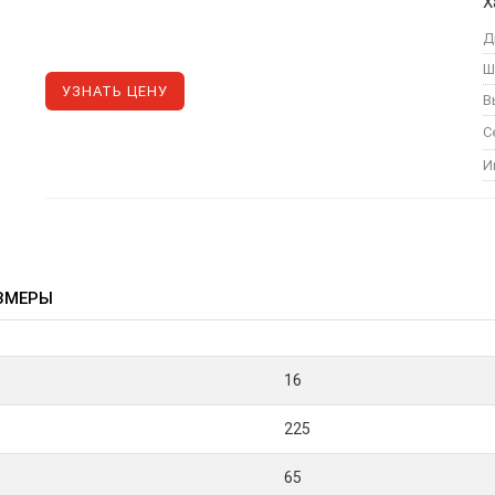
Х
Д
Ш
УЗНАТЬ ЦЕНУ
В
С
И
ЗМЕРЫ
16
225
65