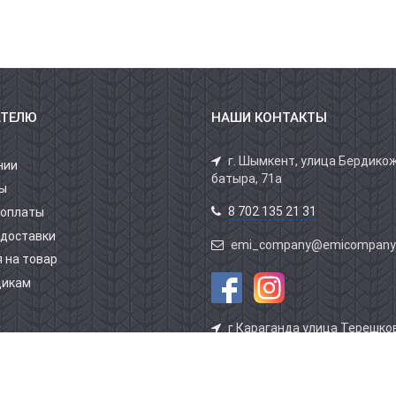
АТЕЛЮ
НАШИ КОНТАКТЫ
г. Шымкент, улица Бердико
нии
батыра, 71а
ы
8 702 135 21 31
 оплаты
 доставки
emi_company@emicompany
 на товар
щикам
г Караганда улица Терешков
здание АВТОСПЕЦТЕХНИКИ 1 
бутик 5
8 701 804 39 39