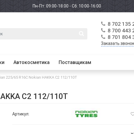
Пн-Пт: 09:00-18:00 - Сб: 10:00-16:00
8 702 135 
8 700 443 
8 701 804 
Заказать звоно
ки
Автокосметика
Поставщикам
ian 225/65 R16C Nokian HAKKA C2 112/110T
HAKKA C2 112/110T
Артикул: